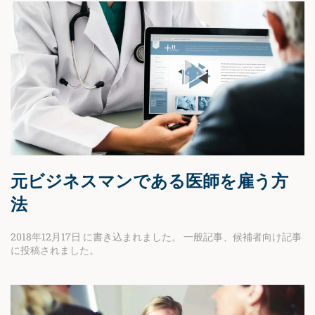
元ビジネスマンである医師を雇う方
法
2018年12月17日
に書き込まれました。
一般記事
、
候補者向け記事
に投稿されました。