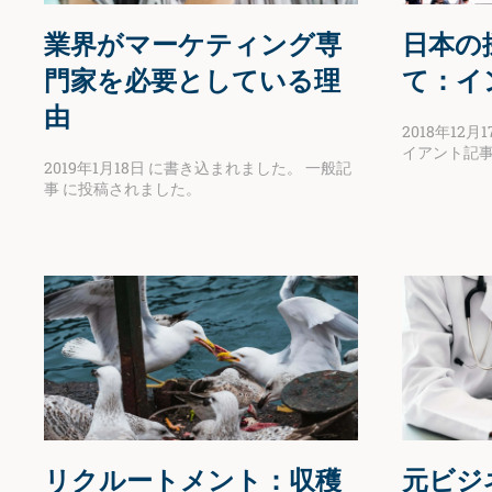
業界がマーケティング専
日本の
門家を必要としている理
て：イ
由
2018年12月1
イアント記
2019年1月18日
に書き込まれました。
一般記
事
に投稿されました。
リクルートメント：収穫
元ビジ