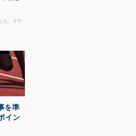
した。
クラ
。
事を準
ポイン