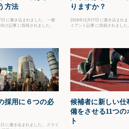
う方法
りますか？
7日
に書き込まれました。
一般
2018年12月17日
に書き込まれま
者向け記事
に投稿されました。
イアント記事
に投稿されました
の採用に６つの必
候補者に新しい仕
備をさせる11つの
ト
1日
に書き込まれました。
クライ