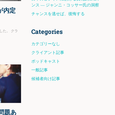
ンス ― ジャンニ・コッサー氏の洞察
が内定
チャンスを逃せば、後悔する
Categories
した。
クラ
。
カテゴリーなし
クライアント記事
ポッドキャスト
一般記事
候補者向け記事
問題あ