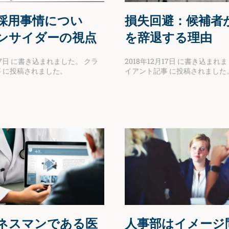
採用事情につい
損失回避：候補者
ンサイダーの視点
を辞退する理由
7日
に書き込まれました。
クラ
2018年12月17日
に書き込まれま
事
に投稿されました。
イアント記事
に投稿されました
ネスマンである医
人事部はイメージ