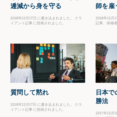
逓減から身を守る
師を雇
2018年12月17日
に書き込まれました。
クラ
2018年12月1
イアント記事
に投稿されました。
記事
、
候補
質問して黙れ
日本で
勝法
2018年12月17日
に書き込まれました。
クラ
イアント記事
に投稿されました。
2017年12月1