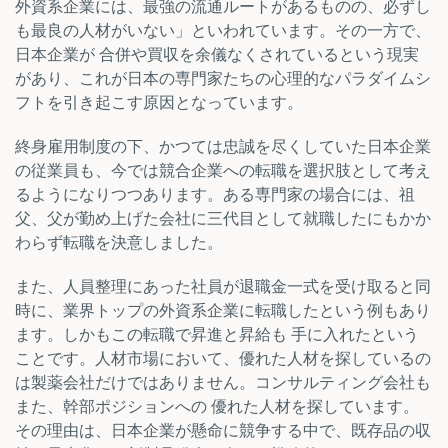
外資系企業には、最強の流通ルートがあるものの、必ずし
も最良の人材がいない」といわれています。その一方で、
日本企業が 合併や買収を余儀なくされているという現実
があり、これが日本の専門家たちの心理的なパラダイムシ
フトを引き起こす原因となっています。
終身雇用制度の下、かつては忠誠を尽くしていた日本企業
の従業員も、今では競合企業への転職を選択肢として考え
るようになりつつあります。ある専門家の場合には、祖
父、父が勤め上げた会社に三代目として就職したにもかか
わらず転職を決意しました。
また、人員整理にあった社員が退職金一式を受け取ると同
時に、業界トップの外資系企業に転職したという例もあり
ます。しかもこの転職で昇進と昇給も 手に入れたという
ことです。人材市場において、優れた人材を探しているの
は製薬会社だけではありません。コンサルティング会社も
また、幹部ポジションへの 優れた人材を探しています。
その理由は、日本企業が懸命に競争する中で、既存品の収