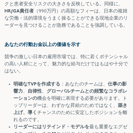
クと患者安全リスクの大きさを
反映している
。同様に、
HR/GA責任者
（990万円）の高額なフィーは、日本の複雑
な労働・法的環境をうまく操ることができる現地企業のリ
ーダーを見つけることが急務であることを強調している。
あなたの行動お金以上の価値を示す
競争の激しい日本の雇用市場では、特に若くポテンシャル
の高い人材にとって、魅力的な給与だけではもはや十分で
はない。
明確なTVPを作成する
：あなたのチームは、
仕事の影
響力
、
自律性
、
グローバルチームとの頻繁なコラボレ
ーションの
機会を明確に表現する必要があります。ト
ップリーダーは、わずかな昇給のためではなく、
築き
上げ、導く
チャンスのために安定したポジションを離
れるのです。
リーダーにはリテインド・モデルを
最も重要なエグゼ