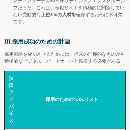
クティブサーチの
52
％がリテインド／エクスクルーシ
ブだった。これは、転職サイトを積極的に閲覧してい
ない受動的な
上位5％の人材を
確保するために不可欠
です。
III.採用成功のための計画
採用戦略を成功させるためには、従来の消極的なものから
積極的なビジネス・パートナーへと転換する必要がある。
沫
田
ア
ド
採用のためのToDoリスト
バ
イ
ス