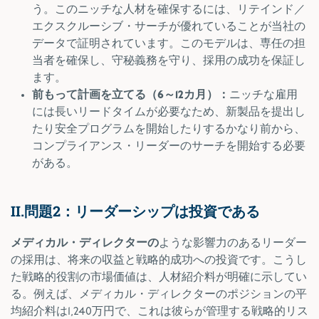
う。このニッチな人材を確保するには、リテインド／
エクスクルーシブ・サーチが優れていることが当社の
データで証明されています。このモデルは、専任の担
当者を確保し、守秘義務を守り、採用の成功を保証し
ます。
前もって計画を立てる（6～12カ月）：
ニッチな雇用
には長いリードタイムが必要なため、新製品を提出し
たり安全プログラムを開始したりするかなり前から、
コンプライアンス・リーダーのサーチを開始する必要
がある。
II.問題2：リーダーシップは投資である
メディカル・ディレクターの
ような影響力のあるリーダー
の採用は、将来の収益と戦略的成功への投資です。
こうし
た戦略的役割の市場価値は、人材紹介料が明確に示してい
る。例えば、
メディカル・ディレクターの
ポジションの平
均紹介料は
1,240万円
で、これは彼らが管理する戦略的リス