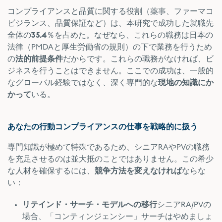
コンプライアンスと品質に関する役割（薬事、ファーマコ
ビジランス、品質保証など）は、本研究で成功した就職先
全体の
35.4
％を占めた。なぜなら、これらの職務は日本の
法律（PMDAと厚生労働省の規則）の下で業務を行うため
の
法的前提条件
だからです。これらの職務がなければ、ビ
ジネスを行うことはできません。ここでの成功は、一般的
なグローバル経験ではなく、深く専門的な
現地の知識にか
かって
いる。
あなたの行動コンプライアンスの仕事を戦略的に扱う
専門知識が極めて特殊であるため、シニアRAやPVの職務
を充足させるのは並大抵のことではありません。この希少
な人材を確保するには、
競争方法を変えなければ
ならな
い：
リテインド・サーチ・モデルへの移行
シニアRA/PVの
場合、「コンティンジェンシー」サーチはやめましょ