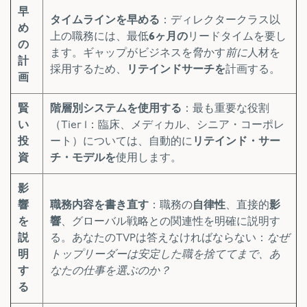
早
タイムラインを早める
：ディレクタークラス以
め
上の職務には、最低
6ヶ月の
リードタイムを要し
の
ます。ギャップがビジネスを脅かす
前に
人材を
計
採用するため、
リテインドサーチを
計画する。
画
賢
階層別システムを使用する
：最も重要な役割
い
（Tier 1：臨床、メディカル、シニア・コーポレ
投
ート）については、自動的に
リテインド・サー
資
チ・モデルを
使用します。
影
響
職務内容を書き直す
：職務の
自律性
、直接的
影
を
響
、グローバル戦略との関連性を明確に説明す
説
る。あなたのTVPは答えなければならない：
なぜ
明
トップリーダーは安定した職を捨ててまで、あ
す
なたの仕事を選ぶのか？
る