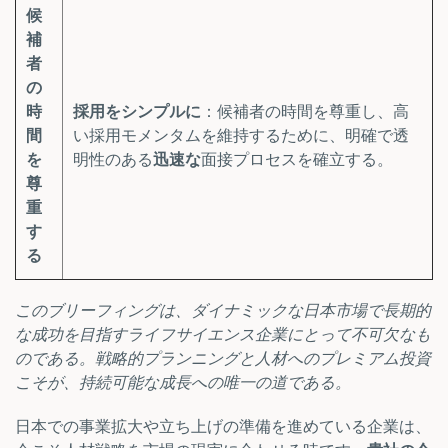
候
補
者
の
時
採用をシンプルに
：候補者の時間を尊重し、高
間
い採用モメンタムを維持するために、明確で透
を
明性のある
迅速な
面接プロセスを確立する。
尊
重
す
る
このブリーフィングは、ダイナミックな日本市場で長期的
な成功を目指すライフサイエンス企業にとって不可欠なも
のである。戦略的プランニングと人材へのプレミアム投資
こそが、持続可能な成長への唯一の道である。
日本での事業拡大や立ち上げの準備を進めている企業は、