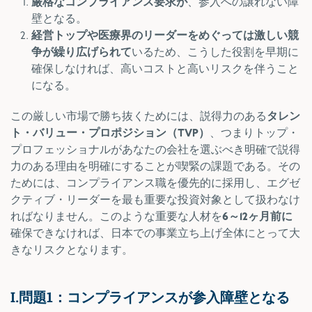
厳格なコンプライアンス要求が
、参入への譲れない障
壁となる。
経営トップや医療界のリーダーをめぐっては激しい競
争が繰り広げられて
いるため、こうした役割を早期に
確保しなければ、高いコストと高いリスクを伴うこと
になる。
この厳しい市場で勝ち抜くためには、説得力のある
タレン
ト・バリュー・プロポジション（TVP）
、つまりトップ・
プロフェッショナルがあなたの会社を選ぶべき明確で説得
力のある理由を明確にすることが喫緊の課題である。その
ためには、コンプライアンス職を優先的に採用し、エグゼ
クティブ・リーダーを最も重要な投資対象として扱わなけ
ればなりません。このような重要な人材を
6～12ヶ月前に
確保できなければ、日本での事業立ち上げ全体にとって大
きなリスクとなります。
I.問題1：コンプライアンスが参入障壁となる