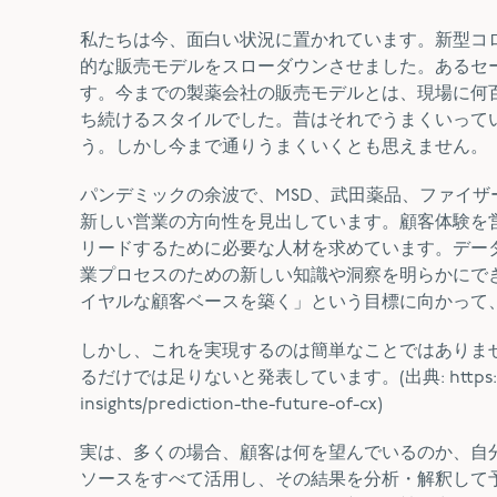
私たちは今、面白い状況に置かれています。新型コ
的な販売モデルをスローダウンさせました。あるセ
す。今までの製薬会社の販売モデルとは、現場に何
ち続けるスタイルでした。昔はそれでうまくいって
う。しかし今まで通りうまくいくとも思えません。
パンデミックの余波で、MSD、武田薬品、ファイ
新しい営業の方向性を見出しています。顧客体験を
リードするために必要な人材を求めています。デー
業プロセスのための新しい知識や洞察を明らかにで
イヤルな顧客ベースを築く」という目標に向かって
しかし、これを実現するのは簡単なことではありま
るだけでは足りないと発表しています。(出典: https://www.mcki
insights/prediction-the-future-of-cx)
実は、多くの場合、顧客は何を望んでいるのか、自
ソースをすべて活用し、その結果を分析・解釈して