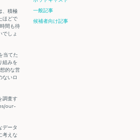
ポッドキャスト
一般記事
は、積極
たほどで
候補者向け記事
何時間も待
いでしょ
を当てた
り組みを
理想的な営
のないロ
を調査す
s/our-
なデータ
に考えな