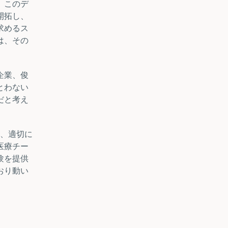
、このデ
開拓し、
求めるス
は、その
企業、俊
とわない
だと考え
し、適切に
医療チー
験を提供
おり動い