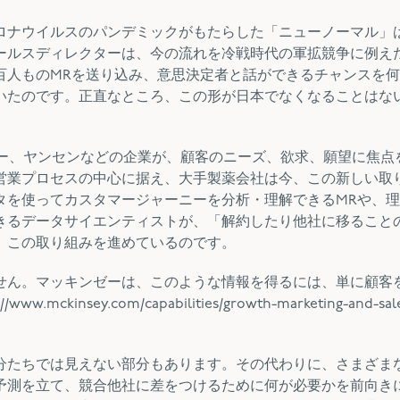
ロナウイルスのパンデミックがもたらした「ニューノーマル」
ールスディレクターは、今の流れを冷戦時代の軍拡競争に例え
百人ものMRを送り込み、意思決定者と話ができるチャンスを
いたのです。正直なところ、この形が日本でなくなることはな
ザー、ヤンセンなどの企業が、顧客のニーズ、欲求、願望に焦点
営業プロセスの中心に据え、大手製薬会社は今、この新しい取
タを使ってカスタマージャーニーを分析・理解できるMRや、
きるデータサイエンティストが、「解約したり他社に移ること
、この取り組みを進めているのです。
せん。マッキンゼーは、このような情報を得るには、単に顧客
nsey.com/capabilities/growth-marketing-and-sale
分たちでは見えない部分もあります。その代わりに、さまざま
予測を立て、競合他社に差をつけるために何が必要かを前向き