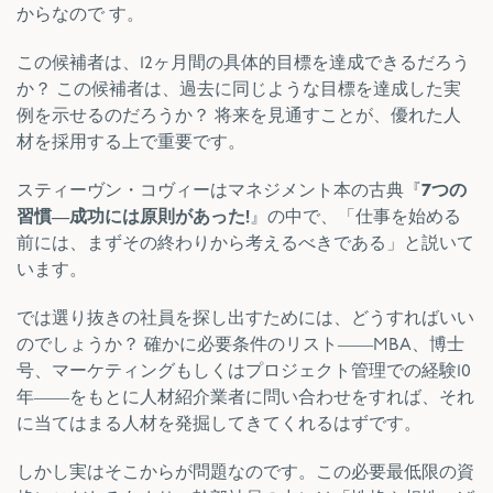
からなので す。
この候補者は、12ヶ月間の具体的目標を達成できるだろう
か？ この候補者は、過去に同じような目標を達成した実
例を示せるのだろうか？ 将来を見通すことが、優れた人
材を採用する上で重要です。
スティーヴン・コヴィーはマネジメント本の古典『
7
つの
習慣
―
成功には原則があった
!
』の中で、「仕事を始める
前には、まずその終わりから考えるべきである」と説いて
います。
では選り抜きの社員を探し出すためには、どうすればいい
のでしょうか？ 確かに必要条件のリスト――MBA、博士
号、マーケティングもしくはプロジェクト管理での経験10
年――をもとに人材紹介業者に問い合わせをすれば、それ
に当てはまる人材を発掘してきてくれるはずです。
しかし実はそこからが問題なのです。この必要最低限の資