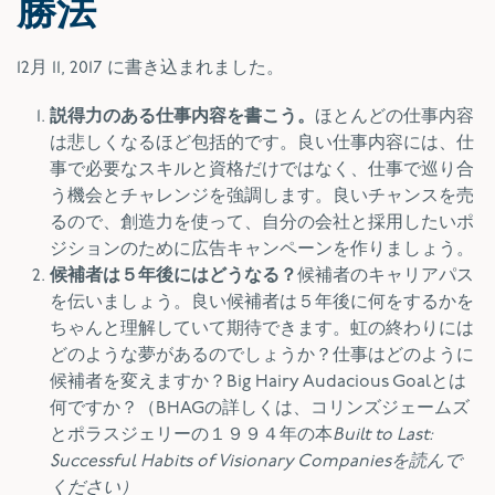
勝法
12月 11, 2017
に書き込まれました。
説得力のある仕事内容を書こう。
ほとんどの仕事内容
は悲しくなるほど包括的です。良い仕事内容には、仕
事で必要なスキルと資格だけではなく、仕事で巡り合
う機会とチャレンジを強調します。良いチャンスを売
るので、創造力を使って、自分の会社と採用したいポ
ジションのために広告キャンペーンを作りましょう。
候補者は５年後にはどうなる？
候補者のキャリアパス
を伝いましょう。良い候補者は５年後に何をするかを
ちゃんと理解していて期待できます。虹の終わりには
どのような夢があるのでしょうか？仕事はどのように
候補者を変えますか？Big Hairy Audacious Goalとは
何ですか？（BHAGの詳しくは、コリンズジェームズ
とポラスジェリーの１９９４年の本
Built to Last:
Successful Habits of Visionary Companiesを読んで
ください）