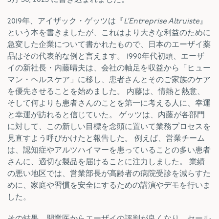
2019年、アイザック・ゲッツは『
L’Entreprise Altruiste
』
という本を書きましたが、これはより大きな利益のために
急変した企業について書かれたもので、日本のエーザイ薬
品はその代表的な例と言えます。 1990年代初頭、エーザ
イの新社長・内藤晴夫は、会社の軸足を収益から「ヒュー
マン・ヘルスケア」に移し、患者さんとそのご家族のケア
を優先させることを始めました。 内藤は、情熱と熱意、
そして何よりも患者さんのことを第一に考える人に、幸運
と幸運が訪れると信じていた。 ゲッツは、内藤が各部門
に対して、この新しい目標を念頭に置いて業務プロセスを
見直すよう呼びかけたと報告した。 例えば、営業チーム
は、認知症やアルツハイマーを患っていることの多い患者
さんに、適切な製品を届けることに注力しました。 業績
の悪い地区では、営業部長が高齢者の病院受診を減らすた
めに、家庭や習慣を安全にするための講演やデモを行いま
した。
その結果、開業医からエーザイの評判が良くなり、セール