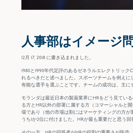
人事部はイメージ
12月 17, 2018
に書き込まれました。
1980と1990年代定評のある
ゼネラルエレクトリックC
れるべきだと述べました。スポーツチームを例えに
有能な選手を選ぶことです。チームの成功は、主に
モランダは最近日本の製薬業界にHRをどう見ている
る方とHR以外の部署に属する方（コマーシャルと
場であり（他の市場は割にはマーケティングの方が重
うち1か2位に付けました。HRが最も重要だと思う
その一方、HRの回答者がHRの役割の重要さが販売