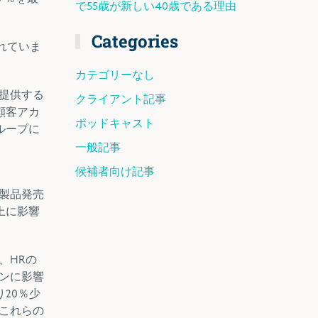
で55歳が新しい40歳である理由
Categories
れていま
カテゴリーなし
提供する
クライアント記事
顧客アカ
ポッドキャスト
ループに
一般記事
候補者向け記事
製品発売
上に影響
、HRの
ンに影響
20％少
これらの