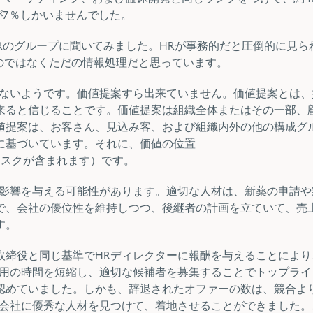
が7％しかいませんでした。
Rのグループに聞いてみました。HRが事務的だと圧倒的に見ら
のではなくただの情報処理だと思っています。
いないようです。価値提案すら出来ていません。価値提案とは、
来ると信じることです。価値提案は
組織全体またはその一部、
値提案は、お客さん、見込み客、および組織内外の他の構成グ
に基づいています。それに、価値の位置
リスクが含まれます）です。
な影響を与える可能性があります。
適切な人材は、新薬の申請や
で、会社の優位性を維持しつつ、後継者の計画を立ていて、売
す。
締役と同じ基準でHRディレクターに報酬を与えることにより
採用の時間を短縮し、適切な候補者を募集することでトップライ
認めていました。しかも、辞退されたオファーの数は、競合より
が会社に優秀な人材を見つけて、着地させることができました。