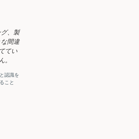
ング、製
きな間違
ててい
ん。
と認識を
ること