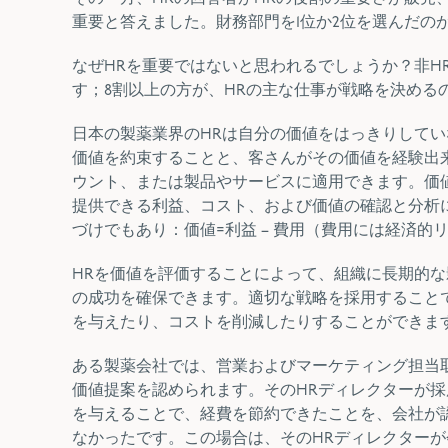
重要と答えました。財務部門を1位か2位を選んだの
なぜHRを重要ではないと思われるでしょうか？非H
す；8割以上の方が、HR
の主な仕事が戦略を決める
日本の製薬業界のHRは自分の価値をはっきりして
価値を約束することと、客さんがその価値を経験出
ウント、または製品やサービスに適用できます。
価
提供できる利益、コスト、および価値の確認と分析
づけでもあり：価値=利益 – 費用（費用には経済的
HRを価値を評価することによって、組織に長期的
の成功を確保できます。適切な戦略を採用すること
を与えたり、コストを削減したりすることができま
ある製薬会社では、営業およびマーケティング担当取
価値提案を認められます。そのHRディレクターが
を与えることで、経費を節約できたことを、会社が
なかったです。この場合は、そのHRディレクター