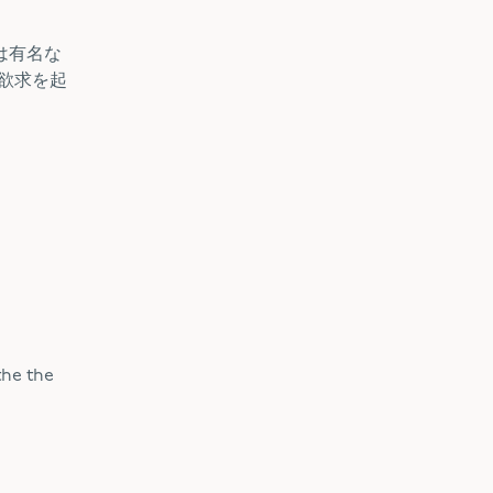
は有名な
強い欲求を起
the the