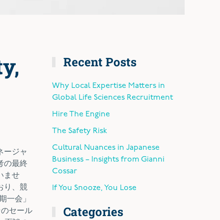
y,
Recent Posts
Why Local Expertise Matters in
Global Life Sciences Recruitment
Hire The Engine
The Safety Risk
Cultural Nuances in Japanese
ネージャ
Business – Insights from Gianni
考の最終
Cossar
いませ
おり、競
If You Snooze, You Lose
一期一会」
Categories
そのセール