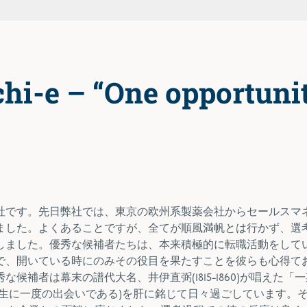
i-e – “One opportunit
社です。先日弊社では、東京の欧州系製薬会社からセールスマ
ました。よくあることですが、全てが順風満帆とは行かず、選
しました。優秀な候補者たちは、本来積極的に転職活動をして
で、開いている時にのみその役目を果たすことを彼らも心得て
補者は幕末の譜代大名、井伊直弼(1815-1860)が唱えた「
生に一度の出会いである)を肝に銘じて日々過ごしています。