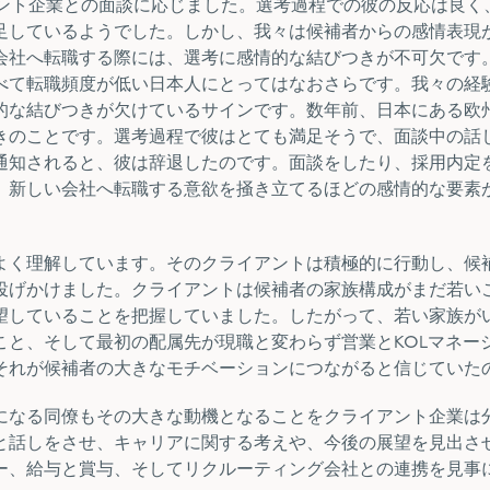
アント企業との面談に応じました。選考過程での彼の反応は良く
足しているようでした。しかし、我々は候補者からの感情表現
会社へ転職する際には、選考に感情的な結びつきが不可欠です
べて転職頻度が低い日本人にとってはなおさらです。我々の経
的な結びつきが欠けているサインです。数年前、日本にある欧
きのことです。選考過程で彼はとても満足そうで、面談中の話
通知されると、彼は辞退したのです。面談をしたり、採用内定
、新しい会社へ転職する意欲を掻き立てるほどの感情的な要素
よく理解しています。そのクライアントは積極的に行動し、候
投げかけました。クライアントは候補者の家族構成がまだ若い
望していることを把握していました。したがって、若い家族が
こと、そして最初の配属先が現職と変わらず営業とKOLマネー
それが候補者の大きなモチベーションにつながると信じていた
になる同僚もその大きな動機となることをクライアント企業は
と話しをさせ、キャリアに関する考えや、今後の展望を見出さ
ー、給与と賞与、そしてリクルーティング会社との連携を見事