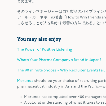
とめます。
そのラインマネージャーは自社製品のパイプライン
デール・カーネギーの著書『How to Win Friends
こさせることが人を動かす最善の方法である」とい
You may also enjoy
The Power of Positive Listening
What’s Your Pharma Company’s Brand in Japan?
The 90 minute Snooze – Why Recruiter Events Fai
Morunda
should be your choice of recruiting part
pharmaceutical industry in Asia and the Pacific—we’
Morunda has completed over 400 managers to d
A cultural understanding of what it takes to se