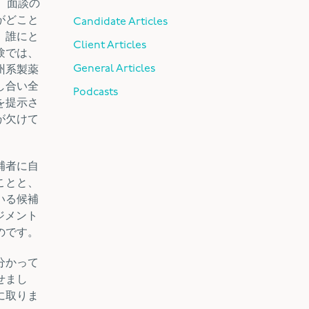
、面談の
がどこと
Candidate Articles
。誰にと
Client Articles
験では、
General Articles
州系製薬
し合い全
Podcasts
を提示さ
が欠けて
補者に自
ことと、
いる候補
ジメント
のです。
分かって
せまし
に取りま