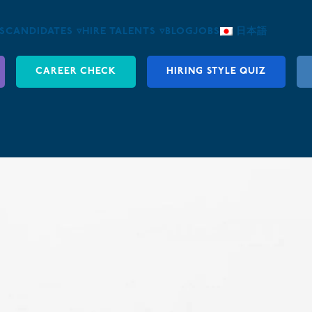
S
CANDIDATES ▿
HIRE TALENTS ▿
BLOG
JOBS
日本語
CAREER CHECK
HIRING STYLE QUIZ