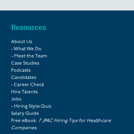
Resources
About Us
- What We Do
- Meet the Team
Case Studies
Podcasts
Candidates
- Career Check
Hire Talents
Jobs
- Hiring Style Quiz
Salary Guide
Free eBook:
7 JPAC Hiring Tips for Healthcare
Companies