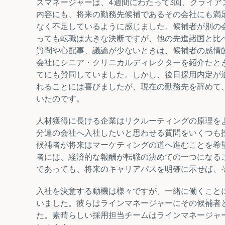
スマネージャーは、4週間にわたって3回、クライ
内容にも、将来の勤務先候補であるその会社にも満
なく不足しているように感じました。候補者が別の
っても転職は大きな決断ですが、他の先進諸国と比
質問や心配事、議論が少ないときは、候補者の感情
会社にシニア・クリニカルディレクターを紹介たと
てにも賛同していました。しかし、後日採用内定が
れることには喜びましたが、現在の勤務先を辞めて
いたのです。
人材獲得に長ける企業はリクルーティングの原理を
分達の会社へ入社したいと思わせる質問をいくつも
候補者が将来はマーケティングの道へ進むことを希
者には、経済的な報酬が転職の決めての一つになる
であっても、将来のキャリアパスを明確に示せば、
入社を決意する動機は様々ですが、一緒に働くこと
いました。彼らはラインマネージャーにその候補者
た。素晴らしい採用担当チームはラインマネージャ