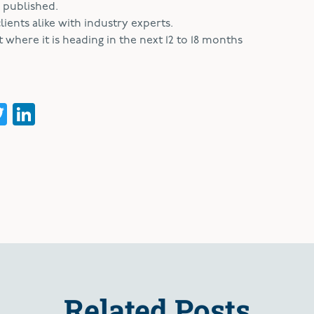
 published.
ients alike with industry experts.
where it is heading in the next 12 to 18 months
acebook
Twitter
LinkedIn
Related Posts