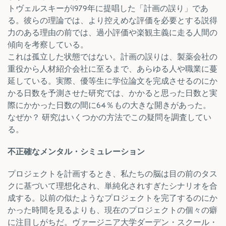
トヴェルスキーが1979年に提唱した「計画の誤り」であ
る。彼らの理論では、より控えめな評価を必要とする説得
力のある理由の前では、過小評価や楽観主義に走る人間の
傾向を考察している。
これは孤立した状態ではない。計画の誤りは、製薬会社の
重役から人材紹介会社に至るまで、あらゆる人や職業に蔓
延している。実際、優等生に学位論文を完成させるのにか
かる日数を予測させた研究では、かかると思った日数と実
際にかかった日数の間に64％もの大きな開きがあった。
なぜか？ 研究はいくつかの方法でこの疑問を調査してい
る。
不正確なメンタル・シミュレーション
プロジェクトを計画するとき、私たちの脳は目の前のタス
クに基づいて理想化され、単純化されすぎたシナリオを合
成する。以前の似たようなプロジェクトを完了するのにか
かった時間を見るよりも、現在のプロジェクトの個々の癖
に注目しがちだ。ヴァージニア大学ダーデン・スクール・