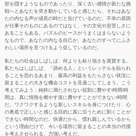
部を隠すようなものであったり、深く古い感情が新たな挑
戦へとあなたを突き動かしていると感じたら、それはあな
たの内なる声が成長の時だと告げているのだ。不幸の原因
が仕事そのものにあるのではなく、その文化や息苦しさに
あることもある。パズルのピースがうまくはまらないよう
なもので、あなたの内なる自己が、あなたのすべてにふさ
わしい場所を見つけるよう促しているのだ。
私たちの社会はしばしば、何よりも粘り強さを賞賛する。
私たちはしばしば、「諦める人」というレッテルを貼られ
ることを恐れるあまり、最高の利益をもたらさない状況に
留まることの大きな機会コストを見過ごしてしまう。こう
考えてみよう：純粋に満たされない役割に費やす1時間1時
間は、真に情熱を燃やす道に費やすことができない1時間
だ。ワクワクするような新しいスキルを身につけたり、心
の奥底で正しいと感じる目的に真に沿うために割くことが
できない時間なのだ。快適だから、慣れ親しんでいるから
という理由だけで、今いる場所に留まることの本当の代償
を考えさせられる、力強い考えだ。