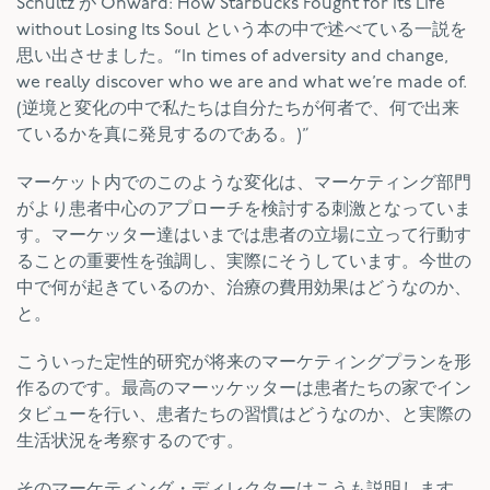
Schultz が Onward: How Starbucks Fought for Its Life
without Losing Its Soul という本の中で述べている一説を
思い出させました。“In times of adversity and change,
we really discover who we are and what we’re made of.
(逆境と変化の中で私たちは自分たちが何者で、何で出来
ているかを真に発見するのである。)”
マーケット内でのこのような変化は、マーケティング部門
がより患者中心のアプローチを検討する刺激となっていま
す。マーケッター達はいまでは患者の立場に立って行動す
ることの重要性を強調し、実際にそうしています。今世の
中で何が起きているのか、治療の費用効果はどうなのか、
と。
こういった定性的研究が将来のマーケティングプランを形
作るのです。最高のマーッケッターは患者たちの家でイン
タビューを行い、患者たちの習慣はどうなのか、と実際の
生活状況を考察するのです。
そのマーケティング・ディレクターはこうも説明します。