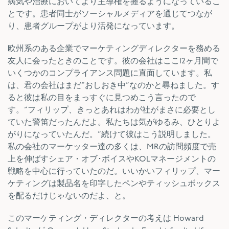
病気や治療においてより主導権を握るようになっているこ
とです。患者同士がソーシャルメディアを通じてつなが
り、患者グループがより活発になっています。
欧州系のある企業でマーケティングディレクターを務める
友人に会ったときのことです。彼の会社はここ12ヶ月間で
いくつかのコンプライアンス問題に直面しています。私
は、君の会社はまだ”おしおき中”なのかと尋ねました。す
ると彼は私の目をまっすぐに見つめこう言ったので
す。”フィリップ、きっとあれはわが社がまさに必要とし
ていた警笛だったんだよ。私たちは気がゆるみ、ひとりよ
がりになっていたんだ。”続けて彼はこう説明しました。
私の会社のマーケッター達の多くは、MRの訪問頻度で売
上を伸ばすシェア・オブ･ボイスやKOLマネージメントの
戦略を中心に行っていたのだ。いいかいフィリップ、マー
ケティングは製品名を印字したペンやティッシュボックス
を配るだけじゃないのだよ、と。
このマーケティング・ディレクターの考えは Howard