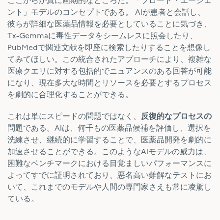
ここからが真に画期的なところだ。「ブロード・エージェ
ント」モデルのコンセプトである。 AIが患者と会話し、
彼らが詳細な医薬品情報を必要としていることに気づき、
Tx-Gemmaに毒性データをシームレスに照会したり、
PubMedで関連文献を即座に検索したりすることを想像し
てみてほしい。この統合されたアプローチにより、複雑な
医療クエリに対する包括的でニュアンスのある回答が可能
になり、現在多大な時間とリソースを必要とするプロセス
を劇的に合理化することができる。
これは単にスピードの問題ではなく、
反復的なプロセスの
問題である。AIは、何千もの医薬品候補を評価し、選択を
洗練させ、継続的に学習することで、医薬品開発を劇的に
加速させることができる。このようなAIモデルの威力は、
困難なベンチマークにおける目覚ましいパフォーマンスに
よってすでに証明されており、悪名高い難解なテストにお
いて、これまでのモデルや人間の専門家さえも常に凌駕し
ている。