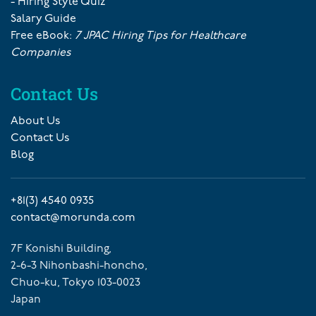
- Hiring Style Quiz
Salary Guide
Free eBook:
7 JPAC Hiring Tips for Healthcare
Companies
Contact Us
About Us
Contact Us
Blog
+81(3) 4540 0935
contact@morunda.com
7F Konishi Building,
2-6-3 Nihonbashi-honcho,
Chuo-ku, Tokyo 103-0023
Japan