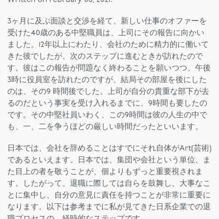
3ヶ月に及ぶ面談と交渉を経て、新しい仕事のオファーを
受けた40歳のある中堅職員は、上司にその報告に向かい
ました。12年以上にわたり、会社のために精力的に働いて
きた彼でしたが、次のステップに進むときが訪れたので
す。彼はこの報告が問題なく終わることを願いつつ、午後
3時に役員室を訪れたのですが、結局その部屋を後にした
のは、その9 時間後でした。上司が自分の貴重な部下が去
るのだという事実を受け入れるまでに、9時間も要したの
です。その中堅社員いわく、この9時間は彼の人生の中で
も、一、二を争うほどの厳しい時間だったといいます。
日本では、会社を辞めることはすでにそれ自体がArt(芸術)
であるといえます。日本では、集団や会社という単位、ま
た目上の者を敬うことが、個よりもずっと重要視されま
す。したがって、退職に際しては自らを鼓舞し、大事なこ
とに集中し、自分の意見に責任を持つことが非常に重要に
なります。以下は参考までに私が見てきた日系企業での退
職プロセスの、経時的なステップです。