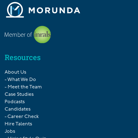
Resources
About Us
- What We Do
- Meet the Team
Case Studies
Podcasts
Candidates
- Career Check
Hire Talents
Jobs