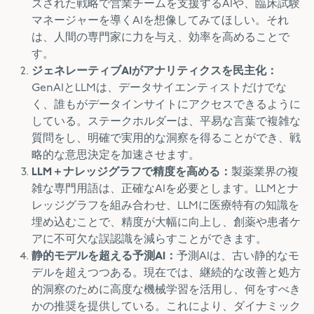
ズされた戦略で営業チームを支援するAIや、臨床試験
マネージャーを導くAIを想像してみてほしい。それ
は、人間の専門家に力を与え、効率を高めることで
す。
ジェネレーティブAIがアナリティクスを民主化：
GenAIとLLMは、データサイエンティストだけでな
く、誰もがデータインサイトにアクセスできるように
している。ステークホルダーは、平易な言葉で複雑な
質問をし、明確で実用的な洞察を得ることができ、戦
略的な意思決定を加速させます。
LLM＋ナレッジグラフで精度を高める：
製薬業界の複
雑な専門用語は、正確なAIを必要とします。LLMとナ
レッジグラフを組み合わせ、LLMに医療特有の知識を
埋め込むことで、精度が大幅に向上し、創薬や患者ケ
アに不可欠な誤認識を減らすことができます。
静的モデルを超える予測AI：
予測AIは、古い静的なモ
デルを超えつつある。現在では、継続的な改善と処方
的洞察のために高度な機械学習を活用し、何をすべき
かの推奨を提供している。これにより、ダイナミック