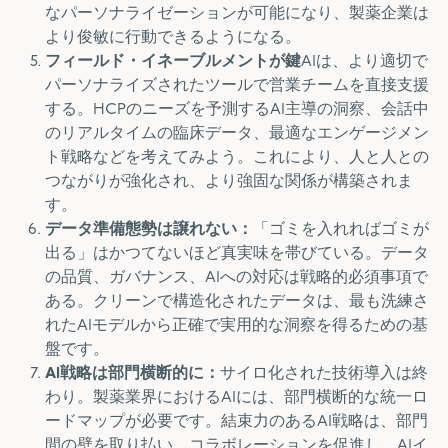
なパーソナライゼーションが可能になり、製薬企業は
より俊敏に行動できるようになる。
フィールド・イネーブルメントが鍵
AIは、より適切で
パーソナライズされたツールで営業チームを直接支援
する。HCPのニーズを予測するAI主導の洞察、会話中
のリアルタイムの臨床データ、最適なエンゲージメン
ト戦略などを考えてみよう。これにより、人と人との
つながりが強化され、より強固な関係が構築されま
す。
データ準備態勢は譲れない：
「ゴミを入れればゴミが
出る」はかつてないほど真実味を帯びている。データ
の品質、ガバナンス、AIへの対応は戦略的必須事項で
ある。クリーンで構造化されたデータは、最も洗練さ
れたAIモデルから正確で実用的な洞察を得るための基
盤です。
AI戦略は部門横断的に：
サイロ化された技術導入は終
わり。製薬業界におけるAIには、部門横断的な統一ロ
ードマップが必要です。結束力のあるAI戦略は、部門
間の壁を取り払い、コラボレーションを促進し、AIイ